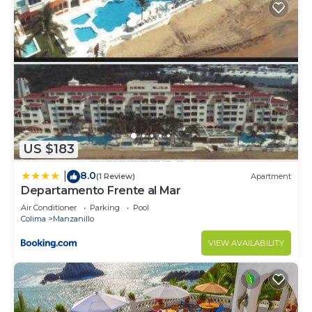
US $183
8.0
|
(1 Review)
Apartment
Departamento Frente al Mar
Air Conditioner
Parking
Pool
Colima
Manzanillo
VIEW AVAILABILITY