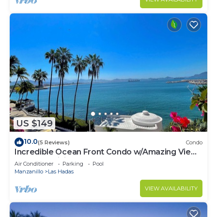
US $149
10.0
(5 Reviews)
Condo
Incredible Ocean Front Condo w/Amazing Views
at Condominios Playasol Las Hadas!
Air Conditioner
Parking
Pool
Manzanillo
Las Hadas
VIEW AVAILABILITY