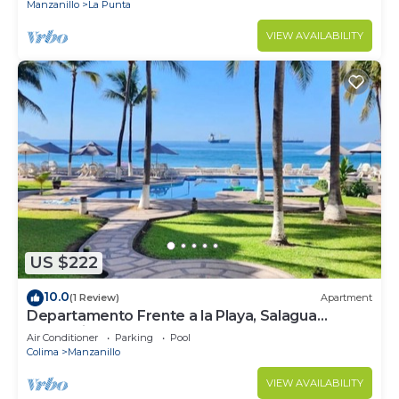
Manzanillo
La Punta
VIEW AVAILABILITY
US $222
10.0
(1 Review)
Apartment
Departamento Frente a la Playa, Salagua
Manzanillo
Air Conditioner
Parking
Pool
Colima
Manzanillo
VIEW AVAILABILITY