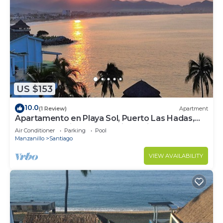
US $153
10.0
(1 Review)
Apartment
Apartamento en Playa Sol, Puerto Las Hadas,
Bahía de Santiago, Manzanillo Colima
Air Conditioner
Parking
Pool
Manzanillo
Santiago
VIEW AVAILABILITY