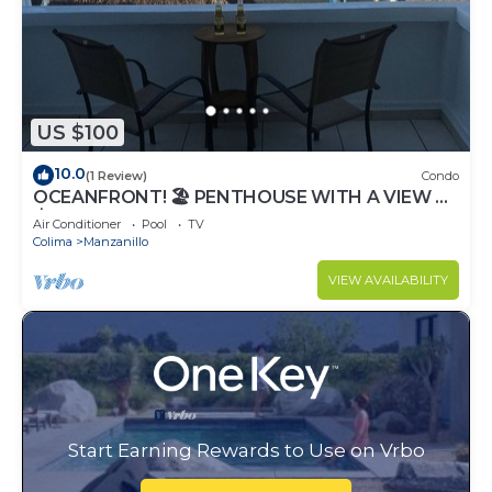
US $100
10.0
(1 Review)
Condo
OCEANFRONT! 🏖 PENTHOUSE WITH A VIEW 🐳
🚢
Air Conditioner
Pool
TV
Colima
Manzanillo
VIEW AVAILABILITY
Start Earning Rewards to Use on Vrbo