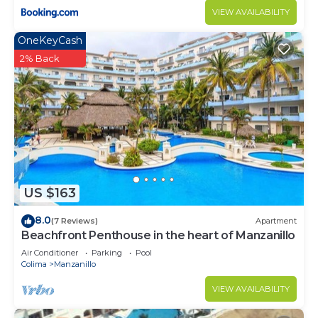
VIEW AVAILABILITY
OneKeyCash
2% Back
US $163
8.0
(7 Reviews)
Apartment
Beachfront Penthouse in the heart of Manzanillo
Air Conditioner
Parking
Pool
Colima
Manzanillo
VIEW AVAILABILITY