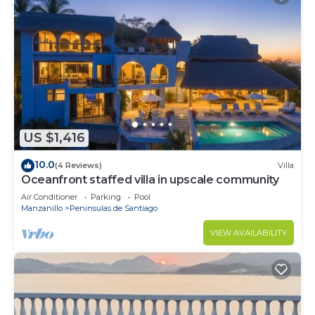
US $1,416
10.0
(4 Reviews)
Villa
Oceanfront staffed villa in upscale community
Air Conditioner
Parking
Pool
Manzanillo
Peninsulas de Santiago
VIEW AVAILABILITY