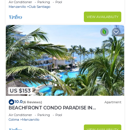
5 min walk to beach.
Air Conditioner
Parking
Pool
Manzanillo
Club Santiago
VIEW AVAILABILITY
US $153
10.0
(6 Reviews)
Apartment
BEACHFRONT CONDO PARADISE IN
MANZANILLO
Air Conditioner
Parking
Pool
Colima
Manzanillo
VIEW AVAILABILITY