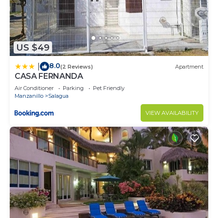
US $49
8.0
|
(2 Reviews)
Apartment
CASA FERNANDA
Air Conditioner
Parking
Pet Friendly
Manzanillo
Salagua
VIEW AVAILABILITY