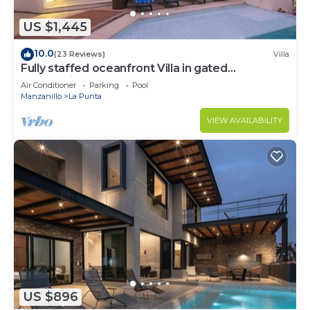
US $1,445
10.0
(23 Reviews)
Villa
Fully staffed oceanfront Villa in gated
community
Air Conditioner
Parking
Pool
Manzanillo
La Punta
VIEW AVAILABILITY
US $896