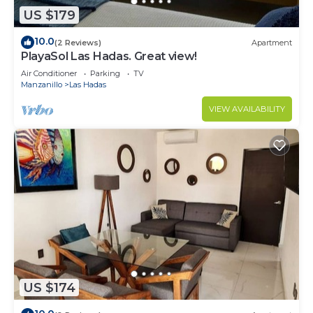
US $179
10.0
(2 Reviews)
Apartment
PlayaSol Las Hadas. Great view!
Air Conditioner
Parking
TV
Manzanillo
Las Hadas
VIEW AVAILABILITY
US $174