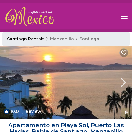
Santiago Rentals
Manzanillo
Santiago
10.0
(1 Review)
1
/4
Apartamento en Playa Sol, Puerto Las
Hadas, Bahía de Santiago, Manzanillo