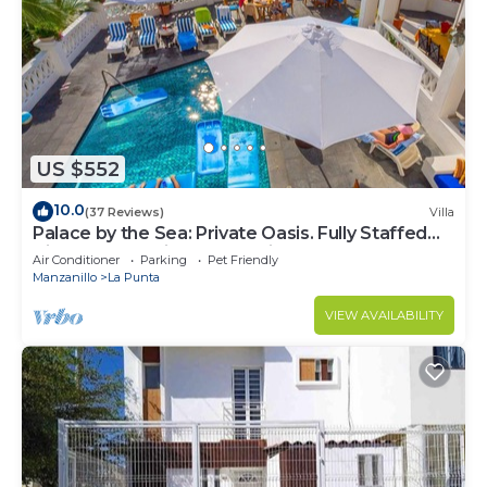
US $552
10.0
(37 Reviews)
Villa
Palace by the Sea: Private Oasis. Fully Staffed
Villa, Breathtaking Ocean Views.
Air Conditioner
Parking
Pet Friendly
Manzanillo
La Punta
VIEW AVAILABILITY