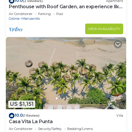
10.0
(2 Reviews)
Apartment
Penthouse with Roof Garden, an experience like
no other.
Air Conditioner
Parking
Pool
Colima
Manzanillo
VIEW AVAILABILITY
US $1,151
10.0
(1 Review)
Villa
Casa Vita La Punta
Air Conditioner
Security/Safety
Bedding/Linens