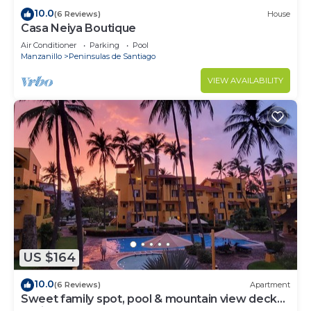
10.0
(6 Reviews)
House
Casa Neiya Boutique
Air Conditioner
Parking
Pool
Manzanillo
Peninsulas de Santiago
VIEW AVAILABILITY
US $164
10.0
(6 Reviews)
Apartment
Sweet family spot, pool & mountain view decks,