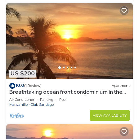
US $200
10.0
(1 Review)
Apartment
Breathtaking ocean front condominium in the
gated community of Club Santiago
Air Conditioner
Parking
Pool
Manzanillo
Club Santiago
VIEW AVAILABILITY