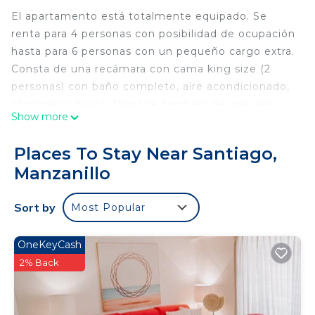
El apartamento está totalmente equipado. Se
renta para 4 personas con posibilidad de ocupación
hasta para 6 personas con un pequeño cargo extra.
Consta de una recámara con cama king size (2
personas) con baño completo, aire acondicionado,
cómodas y burós. Dispone también de una sala
Show more
con dos sofás cama, cada uno con dos colchones
individuales ( 4 personas), con equipo de aire
Places To Stay Near Santiago,
acondicionado, pantalla de TV, baño completo en
Manzanillo
el pasillo y práctica cocineta equipada con estufa
eléctrica, refrigerador, horno de microondas,
Sort by
Most Popular
cafetera, licuadora, ollas y los diversos utencilios
para la cocina y comedor como vajilla completa,
cubiertos y otros utensilios.
OneKeyCash
El departamento cuenta con servicio de internet y
2% Back
TV con múltiples canales.
Goza además de una terraza con mesa y sillas la